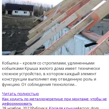
Кобылка – кровля со стропилами, удлиненными
кобылками Крыша жилого дома имеет технически
сложное устройство, в котором каждый элемент
конструкции выполняет ему отведенную роль и
функцию. От соблюдения технологии…
Читать полностью
Как ходить по металлочерепице при монтаже, чтобы не
деформировать
28 ноября, 2022
Рубрика:
Кровля крыши
Автор:
dom