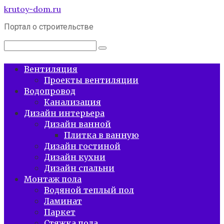
Перейти
krutoy-dom.ru
к
Портал о строительстве
контенту
Поиск:
Вентиляция
Проекты вентиляции
Водопровод
Канализация
Дизайн интерьера
Дизайн ванной
Плитка в ванную
Дизайн гостиной
Дизайн кухни
Дизайн спальни
Монтаж пола
Водяной теплый пол
Ламинат
Паркет
Стяжка пола