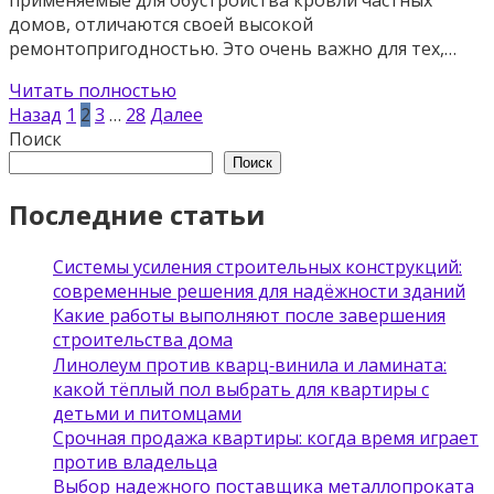
домов, отличаются своей высокой
ремонтопригодностью. Это очень важно для тех,…
Читать полностью
Пагинация
Назад
1
2
3
…
28
Далее
записей
Поиск
Поиск
Последние статьи
Системы усиления строительных конструкций:
современные решения для надёжности зданий
Какие работы выполняют после завершения
строительства дома
Линолеум против кварц‑винила и ламината:
какой тёплый пол выбрать для квартиры с
детьми и питомцами
Срочная продажа квартиры: когда время играет
против владельца
Выбор надежного поставщика металлопроката