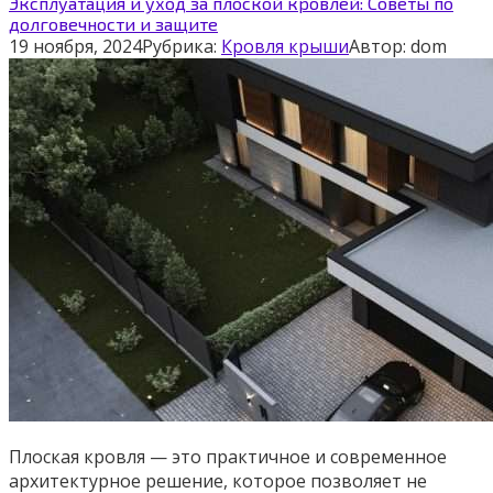
Эксплуатация и уход за плоской кровлей: Советы по
долговечности и защите
19 ноября, 2024
Рубрика:
Кровля крыши
Автор:
dom
Плоская кровля — это практичное и современное
архитектурное решение, которое позволяет не