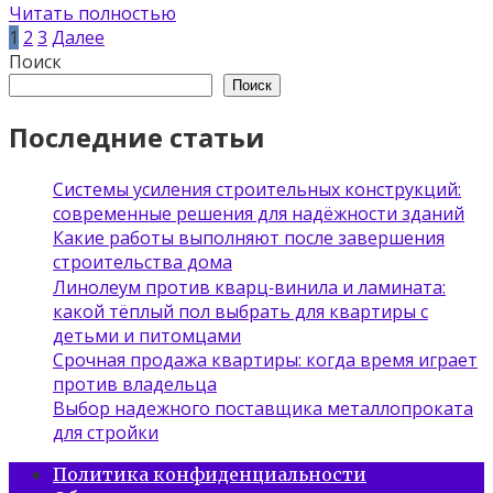
Читать полностью
Пагинация
1
2
3
Далее
записей
Поиск
Поиск
Последние статьи
Системы усиления строительных конструкций:
современные решения для надёжности зданий
Какие работы выполняют после завершения
строительства дома
Линолеум против кварц‑винила и ламината:
какой тёплый пол выбрать для квартиры с
детьми и питомцами
Срочная продажа квартиры: когда время играет
против владельца
Выбор надежного поставщика металлопроката
для стройки
Политика конфиденциальности