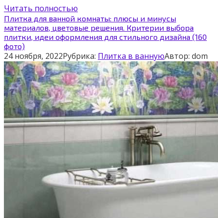
Читать полностью
Плитка для ванной комнаты: плюсы и минусы
материалов, цветовые решения. Критерии выбора
плитки, идеи оформления для стильного дизайна (160
фото)
24 ноября, 2022
Рубрика:
Плитка в ванную
Автор:
dom