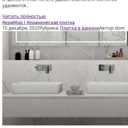
удаляются…
Читать полностью
КераМир | Керамическая плитка
15 декабря, 2022
Рубрика:
Плитка в ванную
Автор:
dom