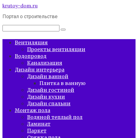
Перейти
krutoy-dom.ru
к
Портал о строительстве
контенту
Поиск:
Вентиляция
Проекты вентиляции
Водопровод
Канализация
Дизайн интерьера
Дизайн ванной
Плитка в ванную
Дизайн гостиной
Дизайн кухни
Дизайн спальни
Монтаж пола
Водяной теплый пол
Ламинат
Паркет
Стяжка пола