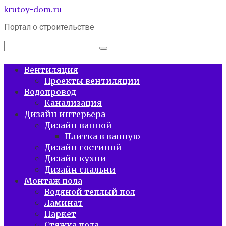
Перейти
krutoy-dom.ru
к
Портал о строительстве
контенту
Поиск:
Вентиляция
Проекты вентиляции
Водопровод
Канализация
Дизайн интерьера
Дизайн ванной
Плитка в ванную
Дизайн гостиной
Дизайн кухни
Дизайн спальни
Монтаж пола
Водяной теплый пол
Ламинат
Паркет
Стяжка пола