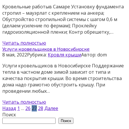
Кровельные работыв Самаре Установку фундамента
стропил – мауэрлат с креплением на анкера;
Обустройство стропильной системы с шагом 0,6 м
(делаем усиление по фермам); Проклейку
гидроизоляционной пленки; Контр обрешетку,…
Читать полностью
Услуги кровельщиков в Новосибирске
8 мая, 2022
Рубрика:
Кровля крыши
Автор:
dom
Услуги кровельщиков в Новосибирске Поддержание
тепла в частном доме зимой зависит от типа и
качества покрытия крыши. Во время строительства
дома надо грамотно обустроить крышу. При
проведении любых…
Читать полностью
Пагинация
Назад
1
…
26
27
28
Далее
записей
Поиск
Поиск