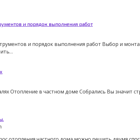
рументов и порядок выполнения работ
трументов и порядок выполнения работ Выбор и монтаж
рить…
х
лях Отопление в частном доме Собрались Вы значит ст
ы.
m
рос отопления частного дома можно решить двумя спос