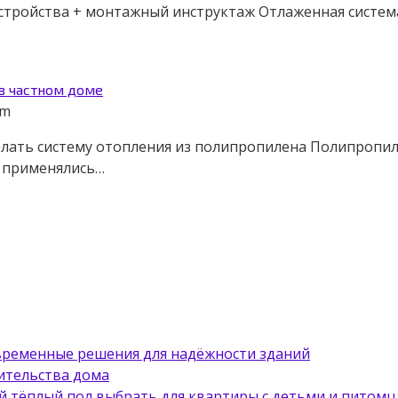
устройства + монтажный инструктаж Отлаженная систем
в частном доме
om
елать систему отопления из полипропилена Полипропил
е применялись…
овременные решения для надёжности зданий
ительства дома
й тёплый пол выбрать для квартиры с детьми и питом