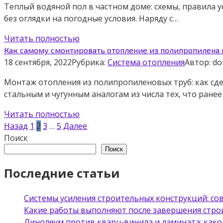
Теплый водяной пол в частном доме: схемы, правила 
без оглядки на погодные условия. Наряду с…
Читать полностью
Как самому смонтировать отопление из полипропилена 
18 сентября, 2022
Рубрика:
Система отопления
Автор:
d
Монтаж отопления из полипропиленовых труб: как сд
стальным и чугунным аналогам из числа тех, что ране
Читать полностью
Пагинация
Назад
1
2
3
…
5
Далее
записей
Поиск
Поиск
Последние статьи
Системы усиления строительных конструкций: с
Какие работы выполняют после завершения стро
Линолеум против кварц‑винила и ламината: како