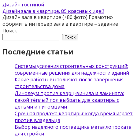
Дизайн гостиной
Дизайн зала в квартире: 85 красивых идей
Дизайн зала в квартире (+80 фото) Грамотно
оформить интерьер зала в квартире – задание
Поиск
Поиск
Последние статьи
Системы усиления строительных конструкций:
современные решения для надёжности зданий
Какие работы выполняют после завершения
строительства дома
Линолеум против кварц‑винила и ламината:
какой тёплый пол выбрать для квартиры с
детьми и питомцами
Срочная продажа квартиры: когда время играет
против владельца
Выбор надежного поставщика металлопроката
для стройки