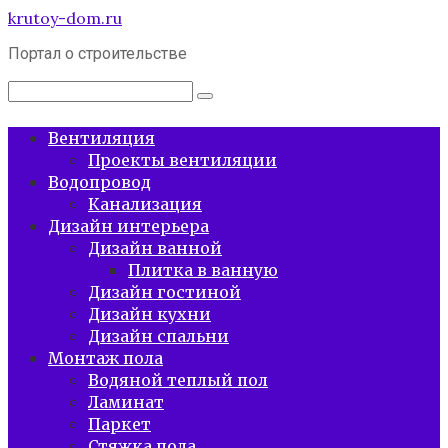
Перейти
krutoy-dom.ru
к
Портал о строительстве
контенту
Поиск:
Вентиляция
Проекты вентиляции
Водопровод
Канализация
Дизайн интерьера
Дизайн ванной
Плитка в ванную
Дизайн гостиной
Дизайн кухни
Дизайн спальни
Монтаж пола
Водяной теплый пол
Ламинат
Паркет
Стяжка пола