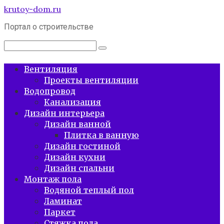
Перейти
krutoy-dom.ru
к
Портал о строительстве
контенту
Поиск:
Вентиляция
Проекты вентиляции
Водопровод
Канализация
Дизайн интерьера
Дизайн ванной
Плитка в ванную
Дизайн гостиной
Дизайн кухни
Дизайн спальни
Монтаж пола
Водяной теплый пол
Ламинат
Паркет
Стяжка пола