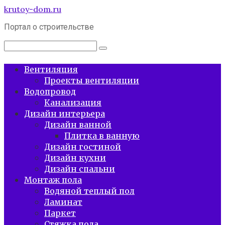
Перейти
krutoy-dom.ru
к
Портал о строительстве
контенту
Поиск:
Вентиляция
Проекты вентиляции
Водопровод
Канализация
Дизайн интерьера
Дизайн ванной
Плитка в ванную
Дизайн гостиной
Дизайн кухни
Дизайн спальни
Монтаж пола
Водяной теплый пол
Ламинат
Паркет
Стяжка пола