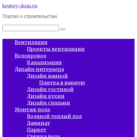
Перейти
krutoy-dom.ru
к
Портал о строительстве
контенту
Поиск:
Вентиляция
Проекты вентиляции
Водопровод
Канализация
Дизайн интерьера
Дизайн ванной
Плитка в ванную
Дизайн гостиной
Дизайн кухни
Дизайн спальни
Монтаж пола
Водяной теплый пол
Ламинат
Паркет
Стяжка пола