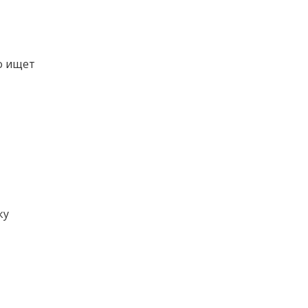
о ищет
ку