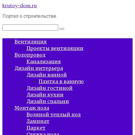
Перейти
krutoy-dom.ru
к
Портал о строительстве
контенту
Поиск:
Вентиляция
Проекты вентиляции
Водопровод
Канализация
Дизайн интерьера
Дизайн ванной
Плитка в ванную
Дизайн гостиной
Дизайн кухни
Дизайн спальни
Монтаж пола
Водяной теплый пол
Ламинат
Паркет
Стяжка пола