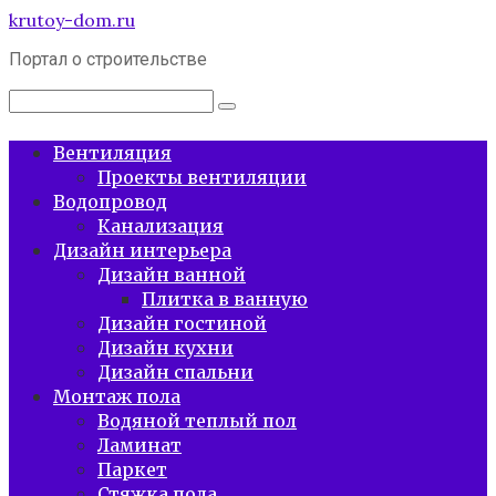
Перейти
krutoy-dom.ru
к
Портал о строительстве
контенту
Поиск:
Вентиляция
Проекты вентиляции
Водопровод
Канализация
Дизайн интерьера
Дизайн ванной
Плитка в ванную
Дизайн гостиной
Дизайн кухни
Дизайн спальни
Монтаж пола
Водяной теплый пол
Ламинат
Паркет
Стяжка пола