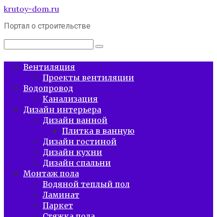
Перейти
krutoy-dom.ru
к
Портал о строительстве
контенту
Поиск:
Вентиляция
Проекты вентиляции
Водопровод
Канализация
Дизайн интерьера
Дизайн ванной
Плитка в ванную
Дизайн гостиной
Дизайн кухни
Дизайн спальни
Монтаж пола
Водяной теплый пол
Ламинат
Паркет
Стяжка пола