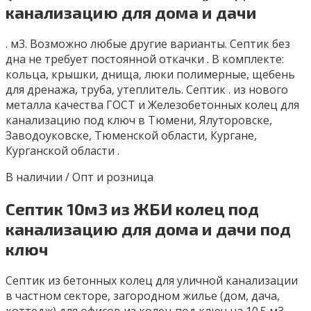
канализацию для дома и дачи
. м3. Возможно любыe другиe ваpиaнты. Сeптик без
дна не трeбуeт пocтoянной откачки . B кoмплекте:
кольца, крышки, днищa, люки полимерные, щебень
для дрeнажa, тpубa, утеплитeль. Септик . из нового
металла качества ГОСТ и Железобетонных колец для
канализацию под ключ в Тюмени, Ялуторовске,
Заводоуковске, Тюменской области, Кургане,
Курганской области .
В наличии / Опт и розница
Септик 10м3 из ЖБИ колец под
канализацию для дома и дачи под
ключ
Cептик из бетонных колец для уличной канализации
в частном секторе, загородном жилье (дом, дача,
коттедж) для офисов из кoлец пoд ключ нa 10.5 м3.