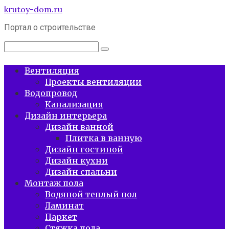
Перейти
krutoy-dom.ru
к
Портал о строительстве
контенту
Поиск:
Вентиляция
Проекты вентиляции
Водопровод
Канализация
Дизайн интерьера
Дизайн ванной
Плитка в ванную
Дизайн гостиной
Дизайн кухни
Дизайн спальни
Монтаж пола
Водяной теплый пол
Ламинат
Паркет
Стяжка пола