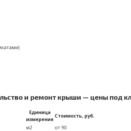
икатами)
ельство и ремонт крыши — цены под 
Единица
Стоимость, руб.
измерения
м2
от 90