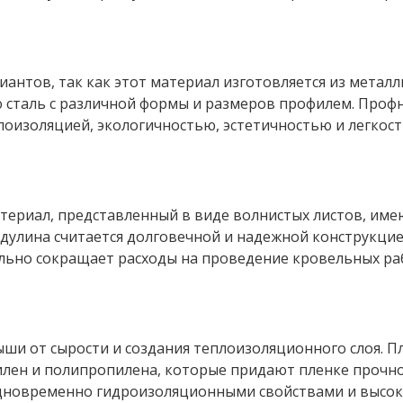
иантов, так как этот материал изготовляется из метал
 сталь с различной формы и размеров профилем. Профн
лоизоляцией, экологичностью, эстетичностью и легкос
атериал, представленный в виде волнистых листов, им
дулина считается долговечной и надежной конструкцие
льно сокращает расходы на проведение кровельных ра
ши от сырости и создания теплоизоляционного слоя. П
тилен и полипропилена, которые придают пленке прочн
дновременно гидроизоляционными свойствами и высок