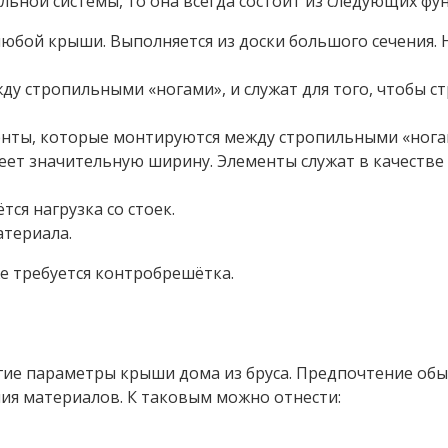
льной системы, то она всегда состоит из следующих ф
любой крыши. Выполняется из доски большого сечения. Н
у стропильными «ногами», и служат для того, чтобы с
ты, которые монтируются между стропильными «ногам
еет значительную ширину. Элементы служат в качестве
ся нагрузка со стоек.
атериала.
е требуется контробрешётка.
ие параметры крыши дома из бруса. Предпочтение обыч
ия материалов. К таковым можно отнести: