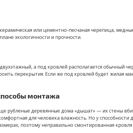
 керамическая или цементно-песчаная черепица, медн
 плане экологичности и прочности.
вухэтажный, а под кровлей располагается обычный че
оить перекрытия. Если же под кровлей будет жилая ма
 способы монтажа
Еще рубленые деревянные дома «дышат» — их стены вбир
 комфортная для человека влажность. Но у способности 
азмерах, поэтому неправильно смонтированная кровля 