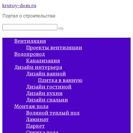
Перейти
krutoy-dom.ru
к
Портал о строительстве
контенту
Поиск:
Вентиляция
Проекты вентиляции
Водопровод
Канализация
Дизайн интерьера
Дизайн ванной
Плитка в ванную
Дизайн гостиной
Дизайн кухни
Дизайн спальни
Монтаж пола
Водяной теплый пол
Ламинат
Паркет
Стяжка пола