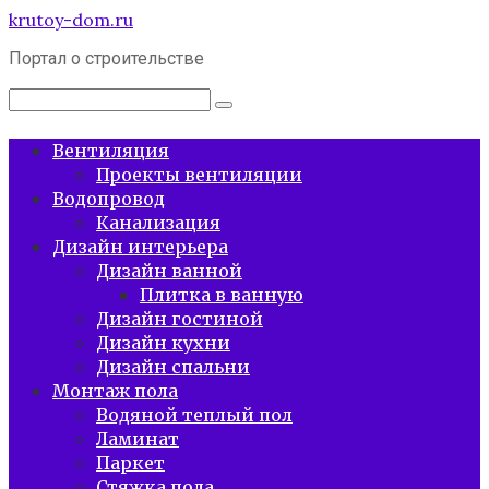
Перейти
krutoy-dom.ru
к
Портал о строительстве
контенту
Поиск:
Вентиляция
Проекты вентиляции
Водопровод
Канализация
Дизайн интерьера
Дизайн ванной
Плитка в ванную
Дизайн гостиной
Дизайн кухни
Дизайн спальни
Монтаж пола
Водяной теплый пол
Ламинат
Паркет
Стяжка пола