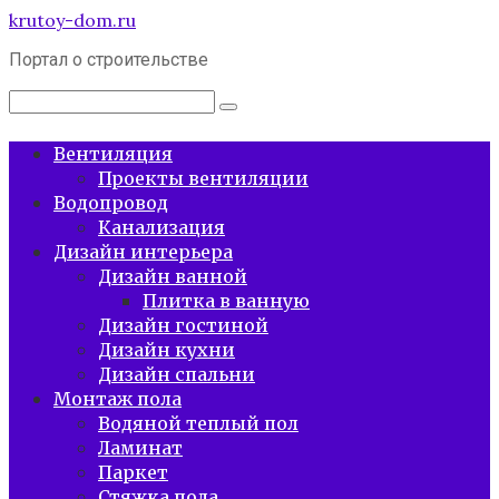
Перейти
krutoy-dom.ru
к
Портал о строительстве
контенту
Поиск:
Вентиляция
Проекты вентиляции
Водопровод
Канализация
Дизайн интерьера
Дизайн ванной
Плитка в ванную
Дизайн гостиной
Дизайн кухни
Дизайн спальни
Монтаж пола
Водяной теплый пол
Ламинат
Паркет
Стяжка пола