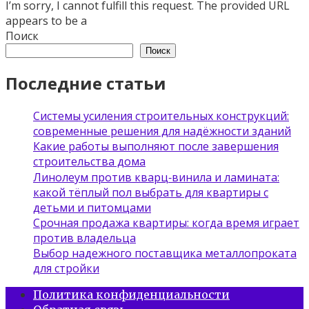
I’m sorry, I cannot fulfill this request. The provided URL
appears to be a
Поиск
Поиск
Последние статьи
Системы усиления строительных конструкций:
современные решения для надёжности зданий
Какие работы выполняют после завершения
строительства дома
Линолеум против кварц‑винила и ламината:
какой тёплый пол выбрать для квартиры с
детьми и питомцами
Срочная продажа квартиры: когда время играет
против владельца
Выбор надежного поставщика металлопроката
для стройки
Политика конфиденциальности