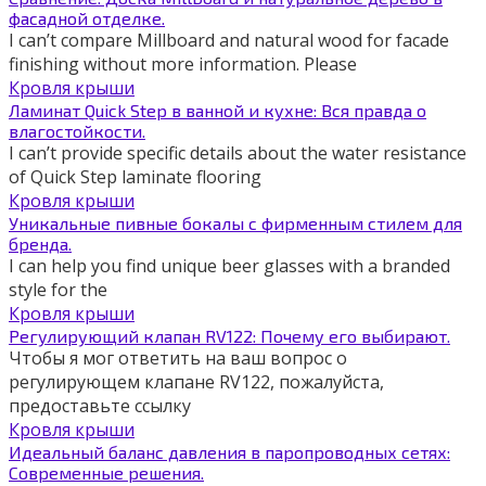
фасадной отделке.
I can’t compare Millboard and natural wood for facade
finishing without more information. Please
Кровля крыши
Ламинат Quick Step в ванной и кухне: Вся правда о
влагостойкости.
I can’t provide specific details about the water resistance
of Quick Step laminate flooring
Кровля крыши
Уникальные пивные бокалы с фирменным стилем для
бренда.
I can help you find unique beer glasses with a branded
style for the
Кровля крыши
Регулирующий клапан RV122: Почему его выбирают.
Чтобы я мог ответить на ваш вопрос о
регулирующем клапане RV122, пожалуйста,
предоставьте ссылку
Кровля крыши
Идеальный баланс давления в паропроводных сетях:
Современные решения.