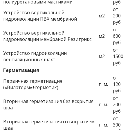
полиуретановыми мастиками
руб
от
Устройство вертикальной
м2
200
гидроизоляции ПВХ мембраной
руб
от
Устройство вертикальной
м2
600
гидроизоляции мембраной Резитрикс
руб
от
Устройство гидроизоляции
м2
1500
вентиляционных шахт
руб
Герметизация
от
Первичная герметизация
п. м.
120
(«Вилатерм»+герметик)
руб
от
Вторичная герметизация без вскрытия
п. м.
200
шва
руб
от
Вторичная герметизация со вскрытием
п. м.
300
шва