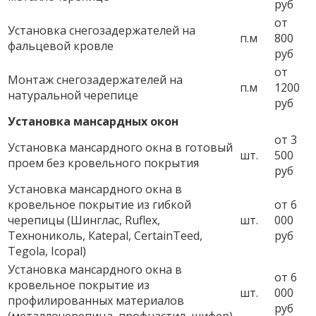
руб
от
Установка снегозадержателей на
п.м
800
фальцевой кровле
руб
от
Монтаж снегозадержателей на
п.м
1200
натуральной черепице
руб
Установка мансардных окон
от 3
Установка мансардного окна в готовый
шт.
500
проем без кровельного покрытия
руб
Установка мансардного окна в
кровельное покрытие из гибкой
от 6
черепицы (Шинглас, Ruflex,
шт.
000
Технониколь, Кatepal, CertainTeed,
руб
Tegola, Icopal)
Установка мансардного окна в
от 6
кровельное покрытие из
шт.
000
профилированных материалов
руб