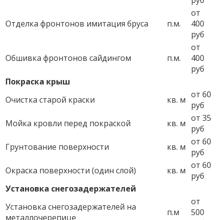
руб
от
Отделка фронтонов имитация бруса
п.м.
400
руб
от
Обшивка фронтонов сайдингом
п.м.
400
руб
Покраска крыш
от 60
Очистка старой краски
кв. м
руб
от 35
Мойка кровли перед покраской
кв. м
руб
от 60
Грунтование поверхности
кв. м
руб
от 60
Окраска поверхности (один слой)
кв. м
руб
Установка снегозадержателей
от
Установка снегозадержателей на
п.м
500
металлочерепице