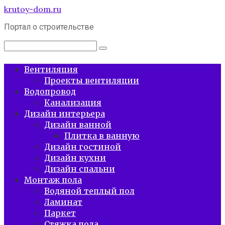
Перейти
krutoy-dom.ru
к
Портал о строительстве
контенту
Поиск:
Вентиляция
Проекты вентиляции
Водопровод
Канализация
Дизайн интерьера
Дизайн ванной
Плитка в ванную
Дизайн гостиной
Дизайн кухни
Дизайн спальни
Монтаж пола
Водяной теплый пол
Ламинат
Паркет
Стяжка пола