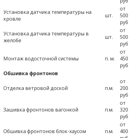
руб
от
Установка датчика температуры на
шт.
500
кровле
руб
от
Установка датчика температуры в
шт.
500
желобе
руб
от
Монтаж водосточной системы
п. м.
450
руб
Обшивка фронтонов
от
Отделка ветровой доской
п.м.
200
руб
от
Зашивка фронтонов вагонкой
п.м.
320
руб
от
Обшивка фронтонов блок-хаусом
п.м.
400