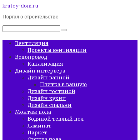
Перейти
krutoy-dom.ru
к
Портал о строительстве
контенту
Поиск:
Вентиляция
Проекты вентиляции
Водопровод
Канализация
Дизайн интерьера
Дизайн ванной
Плитка в ванную
Дизайн гостиной
Дизайн кухни
Дизайн спальни
Монтаж пола
Водяной теплый пол
Ламинат
Паркет
Стяжка пола