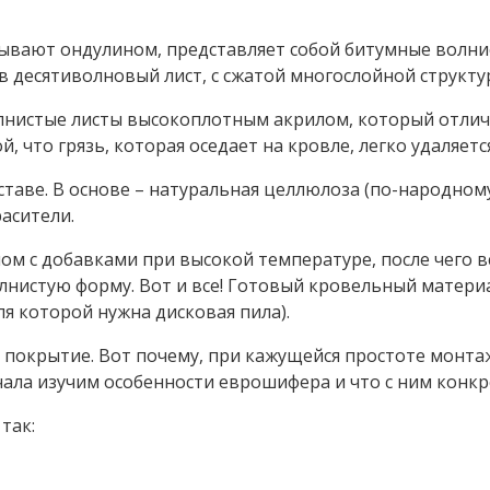
зывают ондулином, представляет собой битумные волн
 десятиволновый лист, с сжатой многослойной структу
нистые листы высокоплотным акрилом, который отличн
, что грязь, которая оседает на кровле, легко удаляетс
оставе. В основе – натуральная целлюлоза (по-народном
асители.
м с добавками при высокой температуре, после чего вс
истую форму. Вот и все! Готовый кровельный материал
я которой нужна дисковая пила).
покрытие. Вот почему, при кажущейся простоте монтаж
ачала изучим особенности еврошифера и что с ним кон
так: