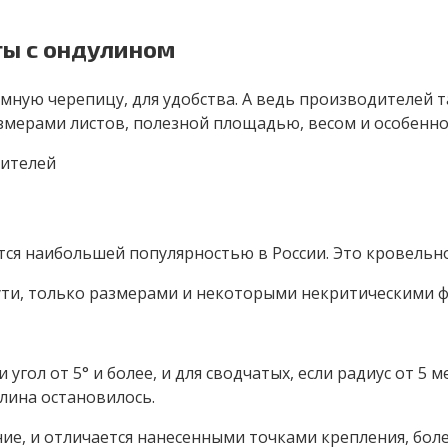
ты с ондулином
ую черепицу, для удобства. А ведь производителей та
азмерами листов, полезной площадью, весом и особенно
тся наибольшей популярностью в России. Это кровельн
 сути, только размерами и некоторыми некритическими 
гол от 5° и более, и для сводчатых, если радиус от 5 ме
лина остановилось.
ние, и отличается нанесенными точками крепления, бо