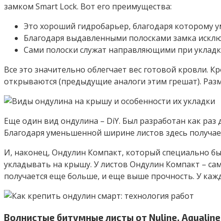
замком Smart Lock. Вот его преимущества:
Это хороший гидробарьер, благодаря которому уме
Благодаря выдавленными полосками замка исклю
Сами полоски служат направляющими при укладке
Все это значительно облегчает вес готовой кровли. К
открываются (предыдущие аналоги этим грешат). Размер
Еще один вид ондулина – DiY. Был разработан как раз 
Благодаря уменьшенной ширине листов здесь получает
И, наконец, Ондулин Компакт, который специально бы
укладывать на крышу. У листов Ондулин Компакт – самый
получается еще больше, и еще выше прочность. У каждо
Волнистые битумные листы от Nuline, Aqualine,