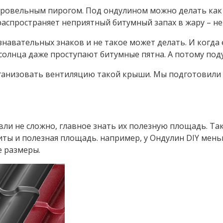
 кровельным пирогом. Под ондулином можно делать как 
 распространяет неприятный битумный запах в жару – н
знавательных знаков и не такое может делать. И когд
и солнца даже проступают битумные пятна. А потому по
ганизовать вентиляцию такой крыши. Мы подготовили 
вли не сложно, главное знать их полезную площадь. Так
ариты и полезная площадь. например, у Ондулин DIY мен
е размеры.