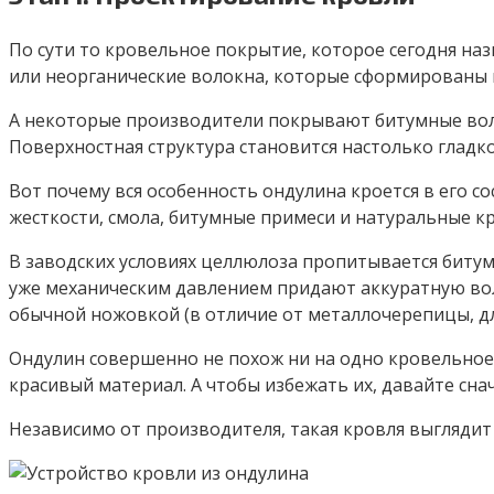
По сути то кровельное покрытие, которое сегодня на
или неорганические волокна, которые сформированы в
А некоторые производители покрывают битумные вол
Поверхностная структура становится настолько гладкой
Вот почему вся особенность ондулина кроется в его с
жесткости, смола, битумные примеси и натуральные кр
В заводских условиях целлюлоза пропитывается битумо
уже механическим давлением придают аккуратную волн
обычной ножовкой (в отличие от металлочерепицы, дл
Ондулин совершенно не похож ни на одно кровельное 
красивый материал. А чтобы избежать их, давайте сн
Независимо от производителя, такая кровля выглядит 