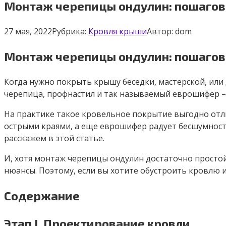
Монтаж черепицы ондулин: пошагов
27 мая, 2022
Рубрика:
Кровля крыши
Автор:
dom
Монтаж черепицы ондулин: пошагов
Когда нужно покрыть крышу беседки, мастерской, ил
черепица, профнастил и так называемый еврошифер –
На практике такое кровельное покрытие выгодно отли
острыми краями, а еще еврошифер радует бесшумност
расскажем в этой статье.
И, хотя монтаж черепицы ондулин достаточно простой
нюансы. Поэтому, если вы хотите обустроить кровлю и
Содержание
Этап I. Проектирование кровли