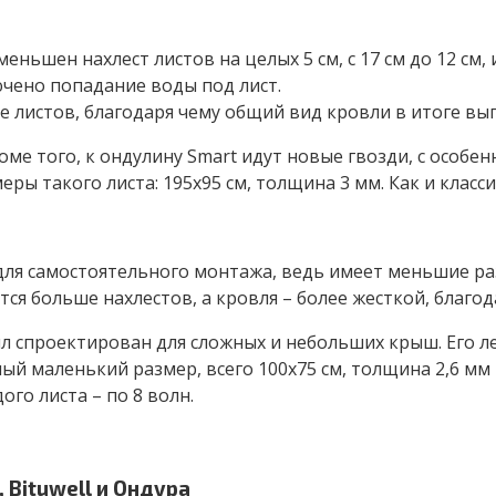
ньшен нахлест листов на целых 5 см, с 17 см до 12 см,
чено попадание воды под лист.
 листов, благодаря чему общий вид кровли в итоге вы
роме того, к ондулину Smart идут новые гвозди, с особ
ы такого листа: 195х95 см, толщина 3 мм. Как и класси
для самостоятельного монтажа, ведь имеет меньшие разме
ся больше нахлестов, а кровля – более жесткой, благ
л спроектирован для сложных и небольших крыш. Его л
 маленький размер, всего 100х75 см, толщина 2,6 мм и 
го листа – по 8 волн.
 Bituwell и Ондура