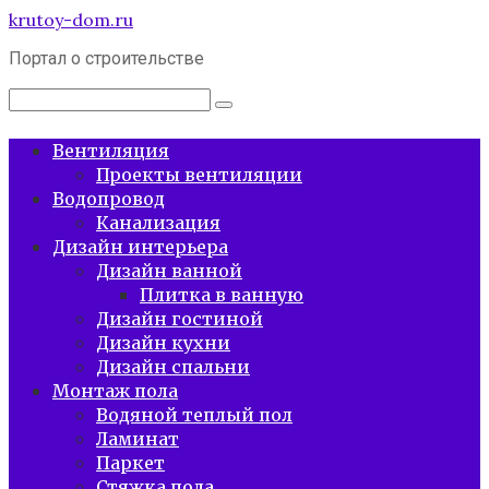
Перейти
krutoy-dom.ru
к
Портал о строительстве
контенту
Поиск:
Вентиляция
Проекты вентиляции
Водопровод
Канализация
Дизайн интерьера
Дизайн ванной
Плитка в ванную
Дизайн гостиной
Дизайн кухни
Дизайн спальни
Монтаж пола
Водяной теплый пол
Ламинат
Паркет
Стяжка пола