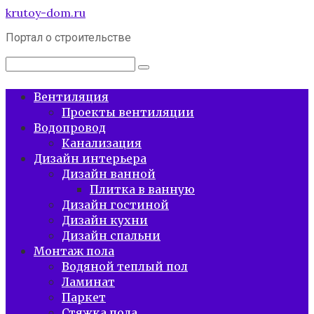
Перейти
krutoy-dom.ru
к
Портал о строительстве
контенту
Поиск:
Вентиляция
Проекты вентиляции
Водопровод
Канализация
Дизайн интерьера
Дизайн ванной
Плитка в ванную
Дизайн гостиной
Дизайн кухни
Дизайн спальни
Монтаж пола
Водяной теплый пол
Ламинат
Паркет
Стяжка пола