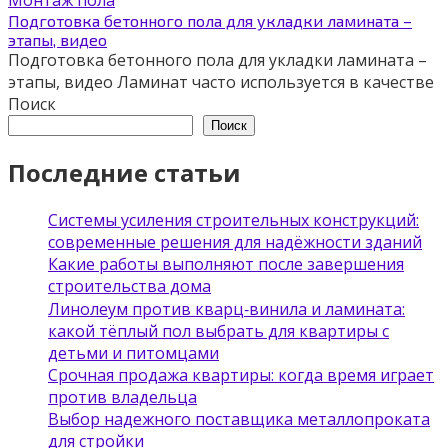
Монтаж пола
Подготовка бетонного пола для укладки ламината –
этапы, видео
Подготовка бетонного пола для укладки ламината –
этапы, видео Ламинат часто используется в качестве
Поиск
Поиск
Последние статьи
Системы усиления строительных конструкций:
современные решения для надёжности зданий
Какие работы выполняют после завершения
строительства дома
Линолеум против кварц‑винила и ламината:
какой тёплый пол выбрать для квартиры с
детьми и питомцами
Срочная продажа квартиры: когда время играет
против владельца
Выбор надежного поставщика металлопроката
для стройки