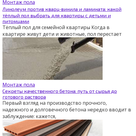
Монтаж пола
Линолеум против кварц‑винила и ламината: какой
тёплый пол выбрать для квартиры с детьми и
питомцами
Тёплый пол для семейной квартиры Когда в
квартире живут дети и животные, пол перестает
Монтаж пола
Секреты качественного бетона: путь от сырья до
готового раствора
Первый взгляд на производство прочного,
надежного и долговечного бетона нередко вводит в
заблуждение: кажется,