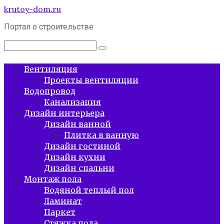
Перейти
krutoy-dom.ru
к
Портал о строительстве
контенту
Поиск:
Вентиляция
Проекты вентиляции
Водопровод
Канализация
Дизайн интерьера
Дизайн ванной
Плитка в ванную
Дизайн гостиной
Дизайн кухни
Дизайн спальни
Монтаж пола
Водяной теплый пол
Ламинат
Паркет
Стяжка пола