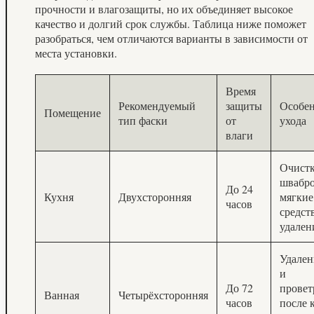
прочности и влагозащиты, но их объединяет высокое
качество и долгий срок службы. Таблица ниже поможет
разобраться, чем отличаются варианты в зависимости от
места установки.
Время
Рекомендуемый
защиты
Особе
Помещение
тип фаски
от
ухода
влаги
Очистк
швабро
До 24
Кухня
Двухсторонняя
мягкие
часов
средст
удален
Удален
и
До 72
провет
Ванная
Четырёхсторонняя
часов
после 