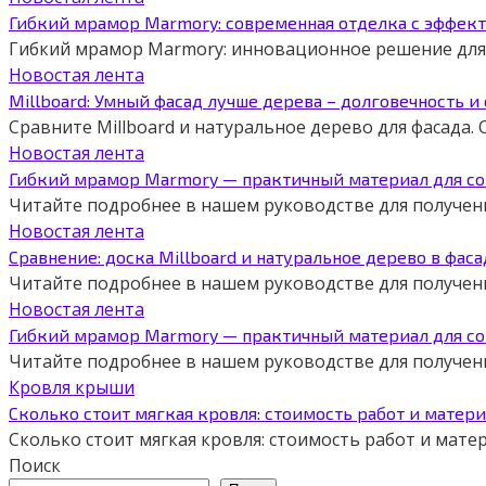
Гибкий мрамор Marmory: современная отделка с эффек
Гибкий мрамор Marmory: инновационное решение для б
Новостая лента
Millboard: Умный фасад лучше дерева – долговечность и
Сравните Millboard и натуральное дерево для фасада
Новостая лента
Гибкий мрамор Marmory — практичный материал для с
Читайте подробнее в нашем руководстве для получени
Новостая лента
Сравнение: доска Millboard и натуральное дерево в фас
Читайте подробнее в нашем руководстве для получени
Новостая лента
Гибкий мрамор Marmory — практичный материал для с
Читайте подробнее в нашем руководстве для получени
Кровля крыши
Сколько стоит мягкая кровля: стоимость работ и матер
Сколько стоит мягкая кровля: стоимость работ и мат
Поиск