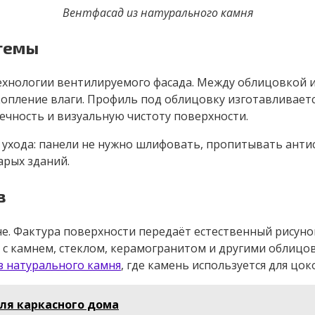
Вентфасад из натурального камня
темы
ехнологии вентилируемого фасада. Между облицовкой и
опление влаги. Профиль под облицовку изготавливаетс
ечность и визуальную чистоту поверхности.
ухода: панели не нужно шлифовать, пропитывать антис
арых зданий.
в
не. Фактура поверхности передаёт естественный рисун
с камнем, стеклом, керамогранитом и другими облицов
з натурального камня
, где камень используется для цок
ля каркасного дома