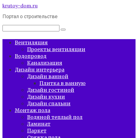
Перейти
krutoy-dom.ru
к
Портал о строительстве
контенту
Поиск:
Вентиляция
Проекты вентиляции
Водопровод
Канализация
Дизайн интерьера
Дизайн ванной
Плитка в ванную
Дизайн гостиной
Дизайн кухни
Дизайн спальни
Монтаж пола
Водяной теплый пол
Ламинат
Паркет
Стяжка пола