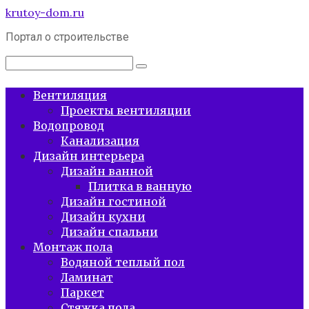
Перейти
krutoy-dom.ru
к
Портал о строительстве
контенту
Поиск:
Вентиляция
Проекты вентиляции
Водопровод
Канализация
Дизайн интерьера
Дизайн ванной
Плитка в ванную
Дизайн гостиной
Дизайн кухни
Дизайн спальни
Монтаж пола
Водяной теплый пол
Ламинат
Паркет
Стяжка пола