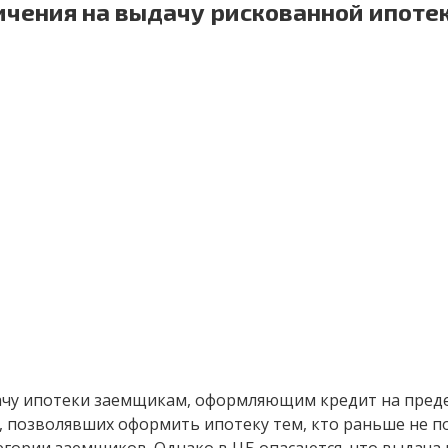
чения на выдачу рискованной ипотек
ачу ипотеки заемщикам, оформляющим кредит на преде
 позволявших оформить ипотеку тем, кто раньше не по
егории заемщиков. Однако в ЦБ опасаются, что выдач