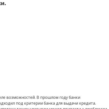
и.
ле возможностей. В прошлом году банки
дходил под критерии банка для выдачи кредита.
а ипотеки таким клиентам может привести к проблемам