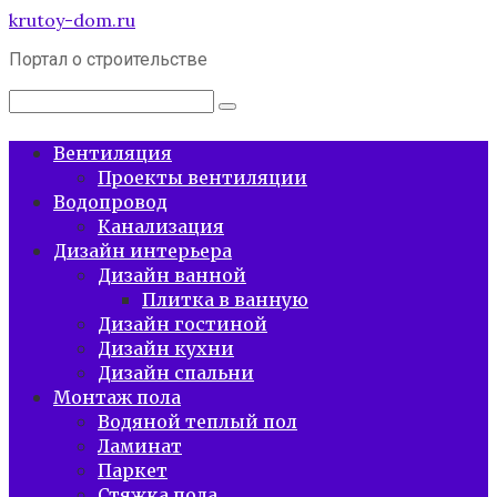
Перейти
krutoy-dom.ru
к
Портал о строительстве
контенту
Поиск:
Вентиляция
Проекты вентиляции
Водопровод
Канализация
Дизайн интерьера
Дизайн ванной
Плитка в ванную
Дизайн гостиной
Дизайн кухни
Дизайн спальни
Монтаж пола
Водяной теплый пол
Ламинат
Паркет
Стяжка пола