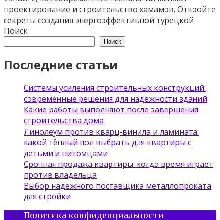
проектирование и строительство хамамов. Откройте
секреты создания энергоэффективной турецкой
Поиск
Поиск
Последние статьи
Системы усиления строительных конструкций:
современные решения для надёжности зданий
Какие работы выполняют после завершения
строительства дома
Линолеум против кварц‑винила и ламината:
какой тёплый пол выбрать для квартиры с
детьми и питомцами
Срочная продажа квартиры: когда время играет
против владельца
Выбор надежного поставщика металлопроката
для стройки
Политика конфиденциальности