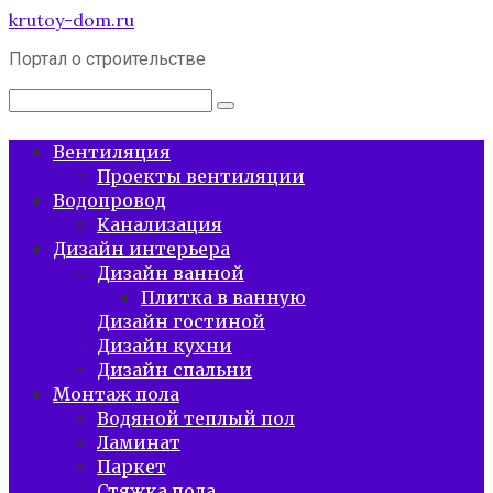
Перейти
krutoy-dom.ru
к
Портал о строительстве
контенту
Поиск:
Вентиляция
Проекты вентиляции
Водопровод
Канализация
Дизайн интерьера
Дизайн ванной
Плитка в ванную
Дизайн гостиной
Дизайн кухни
Дизайн спальни
Монтаж пола
Водяной теплый пол
Ламинат
Паркет
Стяжка пола