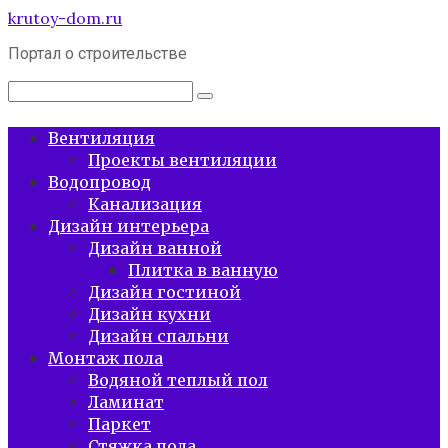
Перейти
krutoy-dom.ru
к
Портал о строительстве
контенту
Поиск:
Вентиляция
Проекты вентиляции
Водопровод
Канализация
Дизайн интерьера
Дизайн ванной
Плитка в ванную
Дизайн гостиной
Дизайн кухни
Дизайн спальни
Монтаж пола
Водяной теплый пол
Ламинат
Паркет
Стяжка пола