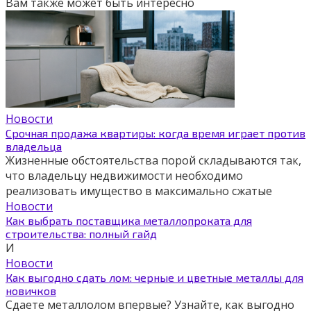
Вам также может быть интересно
Новости
Срочная продажа квартиры: когда время играет против
владельца
Жизненные обстоятельства порой складываются так,
что владельцу недвижимости необходимо
реализовать имущество в максимально сжатые
Новости
Как выбрать поставщика металлопроката для
строительства: полный гайд
И
Новости
Как выгодно сдать лом: черные и цветные металлы для
новичков
Сдаете металлолом впервые? Узнайте, как выгодно