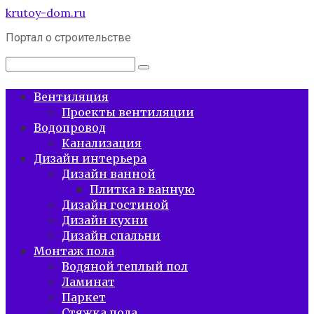
Перейти
krutoy-dom.ru
к
Портал о строительстве
контенту
Поиск:
Вентиляция
Проекты вентиляции
Водопровод
Канализация
Дизайн интерьера
Дизайн ванной
Плитка в ванную
Дизайн гостиной
Дизайн кухни
Дизайн спальни
Монтаж пола
Водяной теплый пол
Ламинат
Паркет
Стяжка пола