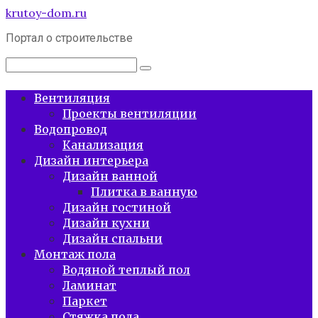
Перейти
krutoy-dom.ru
к
Портал о строительстве
контенту
Поиск:
Вентиляция
Проекты вентиляции
Водопровод
Канализация
Дизайн интерьера
Дизайн ванной
Плитка в ванную
Дизайн гостиной
Дизайн кухни
Дизайн спальни
Монтаж пола
Водяной теплый пол
Ламинат
Паркет
Стяжка пола