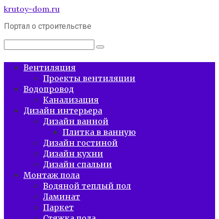
Перейти
krutoy-dom.ru
к
Портал о строительстве
контенту
Поиск:
Вентиляция
Проекты вентиляции
Водопровод
Канализация
Дизайн интерьера
Дизайн ванной
Плитка в ванную
Дизайн гостиной
Дизайн кухни
Дизайн спальни
Монтаж пола
Водяной теплый пол
Ламинат
Паркет
Стяжка пола