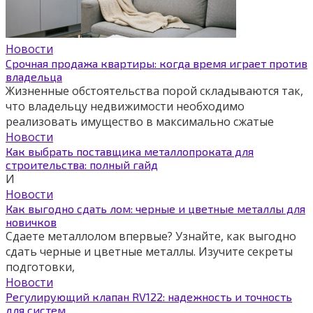
Новости
Срочная продажа квартиры: когда время играет против
владельца
Жизненные обстоятельства порой складываются так,
что владельцу недвижимости необходимо
реализовать имущество в максимально сжатые
Новости
Как выбрать поставщика металлопроката для
строительства: полный гайд
И
Новости
Как выгодно сдать лом: черные и цветные металлы для
новичков
Сдаете металлолом впервые? Узнайте, как выгодно
сдать черные и цветные металлы. Изучите секреты
подготовки,
Новости
Регулирующий клапан RV122: надежность и точность
для систем