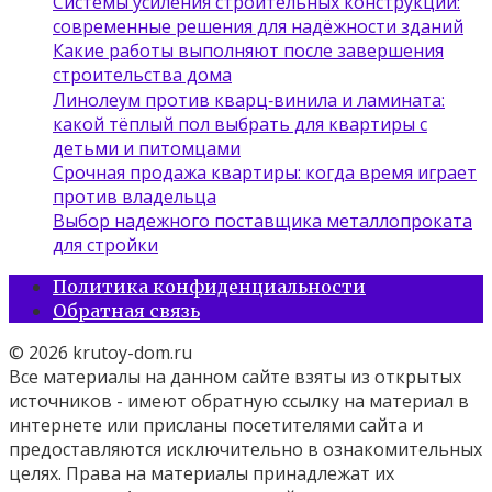
Системы усиления строительных конструкций:
современные решения для надёжности зданий
Какие работы выполняют после завершения
строительства дома
Линолеум против кварц‑винила и ламината:
какой тёплый пол выбрать для квартиры с
детьми и питомцами
Срочная продажа квартиры: когда время играет
против владельца
Выбор надежного поставщика металлопроката
для стройки
Политика конфиденциальности
Обратная связь
© 2026 krutoy-dom.ru
Все материалы на данном сайте взяты из открытых
источников - имеют обратную ссылку на материал в
интернете или присланы посетителями сайта и
предоставляются исключительно в ознакомительных
целях. Права на материалы принадлежат их