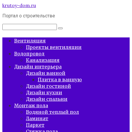
Перейти
krutoy-dom.ru
к
Портал о строительстве
контенту
Поиск:
Вентиляция
Проекты вентиляции
Водопровод
Канализация
Дизайн интерьера
Дизайн ванной
Плитка в ванную
Дизайн гостиной
Дизайн кухни
Дизайн спальни
Монтаж пола
Водяной теплый пол
Ламинат
Паркет
Стяжка пола