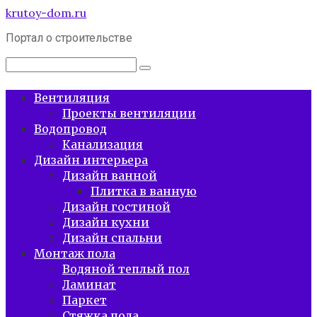
Перейти
krutoy-dom.ru
к
Портал о строительстве
контенту
Поиск:
Вентиляция
Проекты вентиляции
Водопровод
Канализация
Дизайн интерьера
Дизайн ванной
Плитка в ванную
Дизайн гостиной
Дизайн кухни
Дизайн спальни
Монтаж пола
Водяной теплый пол
Ламинат
Паркет
Стяжка пола