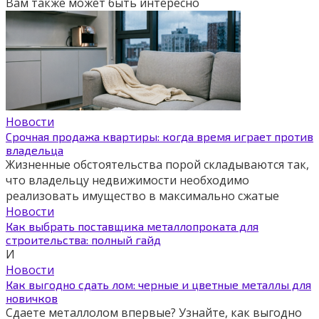
Вам также может быть интересно
Новости
Срочная продажа квартиры: когда время играет против
владельца
Жизненные обстоятельства порой складываются так,
что владельцу недвижимости необходимо
реализовать имущество в максимально сжатые
Новости
Как выбрать поставщика металлопроката для
строительства: полный гайд
И
Новости
Как выгодно сдать лом: черные и цветные металлы для
новичков
Сдаете металлолом впервые? Узнайте, как выгодно