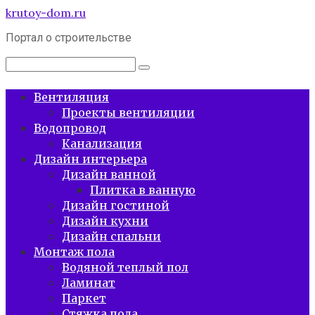
Перейти
krutoy-dom.ru
к
Портал о строительстве
контенту
Поиск:
Вентиляция
Проекты вентиляции
Водопровод
Канализация
Дизайн интерьера
Дизайн ванной
Плитка в ванную
Дизайн гостиной
Дизайн кухни
Дизайн спальни
Монтаж пола
Водяной теплый пол
Ламинат
Паркет
Стяжка пола