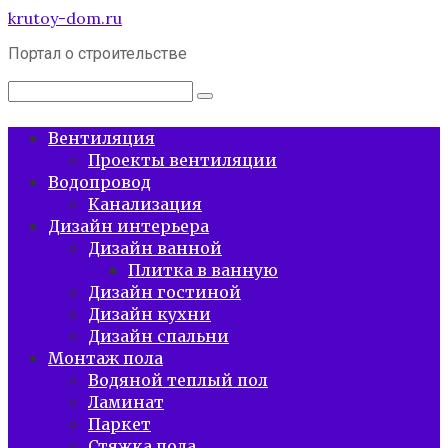
Перейти
krutoy-dom.ru
к
Портал о строительстве
контенту
Поиск:
Вентиляция
Проекты вентиляции
Водопровод
Канализация
Дизайн интерьера
Дизайн ванной
Плитка в ванную
Дизайн гостиной
Дизайн кухни
Дизайн спальни
Монтаж пола
Водяной теплый пол
Ламинат
Паркет
Стяжка пола