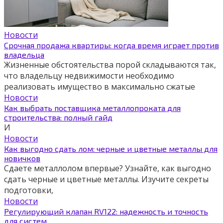
Новости
Срочная продажа квартиры: когда время играет против
владельца
Жизненные обстоятельства порой складываются так,
что владельцу недвижимости необходимо
реализовать имущество в максимально сжатые
Новости
Как выбрать поставщика металлопроката для
строительства: полный гайд
И
Новости
Как выгодно сдать лом: черные и цветные металлы для
новичков
Сдаете металлолом впервые? Узнайте, как выгодно
сдать черные и цветные металлы. Изучите секреты
подготовки,
Новости
Регулирующий клапан RV122: надежность и точность
для систем