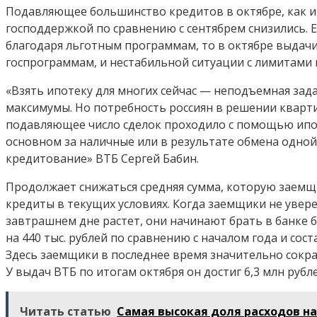
Подавляющее большинство кредитов в октябре, как и
господдержкой по сравнению с сентябрем снизились.
благодаря льготным программам, то в октябре выдачи
госпрограммам, и нестабильной ситуации с лимитами 
«Взять ипотеку для многих сейчас — неподъемная зад
максимумы. Но потребность россиян в решении кварти
подавляющее число сделок проходило с помощью ипот
основном за наличные или в результате обмена одно
кредитование» ВТБ Сергей Бабин.
Продолжает снижаться средняя сумма, которую заемщ
кредиты в текущих условиях. Когда заемщики не увере
завтрашнем дне растет, они начинают брать в банке б
на 440 тыс. рублей по сравнению с началом года и сос
Здесь заемщики в последнее время значительно сокра
У выдач ВТБ по итогам октября он достиг 6,3 млн рубле
Читать статью
Самая высокая доля расходов н