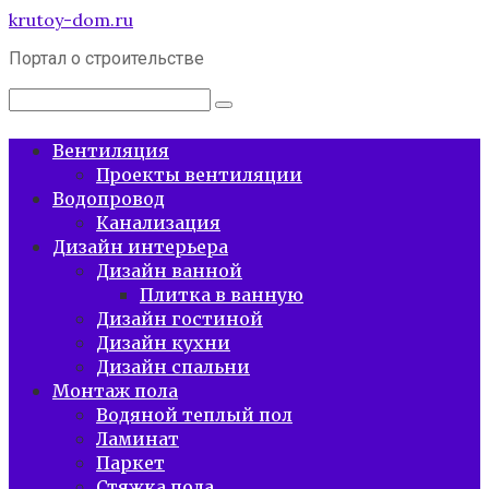
Перейти
krutoy-dom.ru
к
Портал о строительстве
контенту
Поиск:
Вентиляция
Проекты вентиляции
Водопровод
Канализация
Дизайн интерьера
Дизайн ванной
Плитка в ванную
Дизайн гостиной
Дизайн кухни
Дизайн спальни
Монтаж пола
Водяной теплый пол
Ламинат
Паркет
Стяжка пола