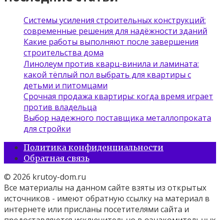
Системы усиления строительных конструкций:
современные решения для надёжности зданий
Какие работы выполняют после завершения
строительства дома
Линолеум против кварц‑винила и ламината:
какой тёплый пол выбрать для квартиры с
детьми и питомцами
Срочная продажа квартиры: когда время играет
против владельца
Выбор надежного поставщика металлопроката
для стройки
Политика конфиденциальности
Обратная связь
© 2026 krutoy-dom.ru
Все материалы на данном сайте взяты из открытых
источников - имеют обратную ссылку на материал в
интернете или присланы посетителями сайта и
предоставляются исключительно в ознакомительных