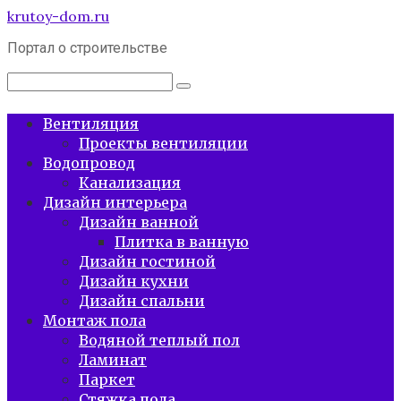
Перейти
krutoy-dom.ru
к
Портал о строительстве
контенту
Поиск:
Вентиляция
Проекты вентиляции
Водопровод
Канализация
Дизайн интерьера
Дизайн ванной
Плитка в ванную
Дизайн гостиной
Дизайн кухни
Дизайн спальни
Монтаж пола
Водяной теплый пол
Ламинат
Паркет
Стяжка пола