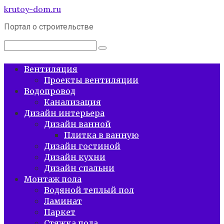
Перейти
krutoy-dom.ru
к
Портал о строительстве
контенту
Поиск:
Вентиляция
Проекты вентиляции
Водопровод
Канализация
Дизайн интерьера
Дизайн ванной
Плитка в ванную
Дизайн гостиной
Дизайн кухни
Дизайн спальни
Монтаж пола
Водяной теплый пол
Ламинат
Паркет
Стяжка пола