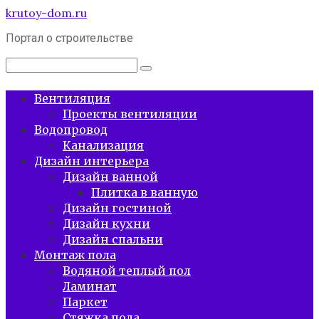
Перейти
krutoy-dom.ru
к
Портал о строительстве
контенту
Поиск:
Вентиляция
Проекты вентиляции
Водопровод
Канализация
Дизайн интерьера
Дизайн ванной
Плитка в ванную
Дизайн гостиной
Дизайн кухни
Дизайн спальни
Монтаж пола
Водяной теплый пол
Ламинат
Паркет
Стяжка пола