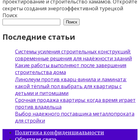
проектирование и строительство хамамов. Откройте
секреты создания энергоэффективной турецкой
Поиск
Поиск
Последние статьи
Системы усиления строительных конструкций:
современные решения для надёжности зданий
Какие работы выполняют после завершения
строительства дома
Линолеум против кварц‑винила и ламината:
какой тёплый пол выбрать для квартиры с
детьми и питомцами
Срочная продажа квартиры: когда время играет
против владельца
Выбор надежного поставщика металлопроката
для стройки
Политика конфиденциальности
Обратная связь