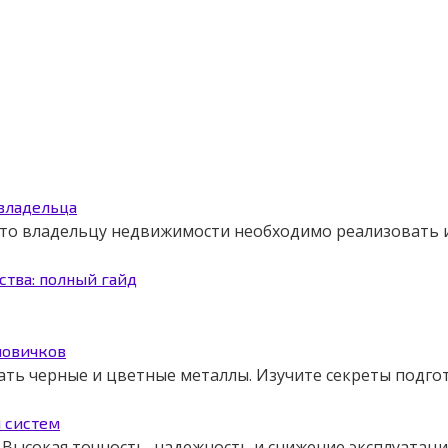
 владельца
 что владельцу недвижимости необходимо реализовать
ства: полный гайд
новичков
ать черные и цветные металлы. Изучите секреты подго
я систем
Высокая точность, надежность и снижение эксплуатаци