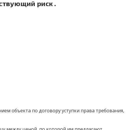
ствующий риск .
нием объекта по договору уступки права требования,
ицу между ценой, по которой им предлагают