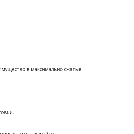
 имущество в максимально сжатые
товки,
онных затрат. Узнайте,