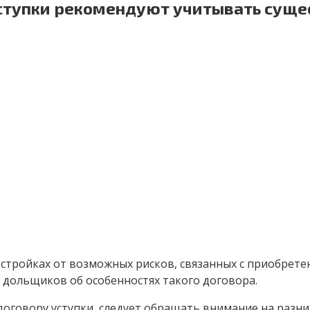
уступки рекомендуют учитывать суще
стройках от возможных рисков, связанных с приобрете
дольщиков об особенностях такого договора.
договору уступки, следует обращать внимание на разн