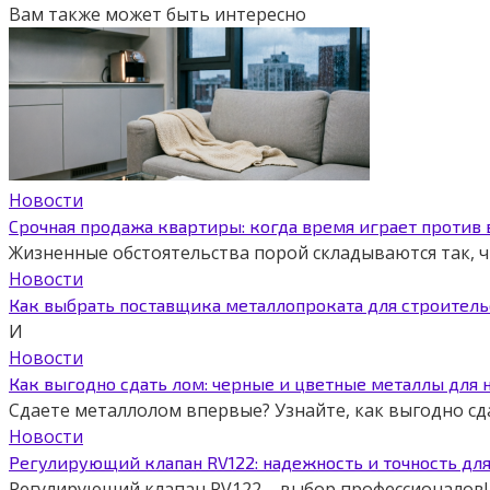
Вам также может быть интересно
Новости
Срочная продажа квартиры: когда время играет против
Жизненные обстоятельства порой складываются так,
Новости
Как выбрать поставщика металлопроката для строитель
И
Новости
Как выгодно сдать лом: черные и цветные металлы для 
Сдаете металлолом впервые? Узнайте, как выгодно сд
Новости
Регулирующий клапан RV122: надежность и точность дл
Регулирующий клапан RV122 – выбор профессионалов! 