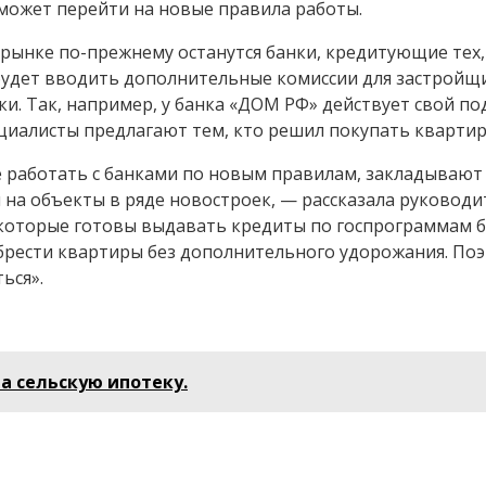
 может перейти на новые правила работы.
а рынке по-прежнему останутся банки, кредитующие тех
 будет вводить дополнительные комиссии для застройщи
ки. Так, например, у банка «ДОМ РФ» действует свой п
ециалисты предлагают тем, кто решил покупать квартир
работать с банками по новым правилам, закладывают к
 на объекты в ряде новостроек, — рассказала руково
и, которые готовы выдавать кредиты по госпрограммам
обрести квартиры без дополнительного удорожания. По
ься».
а сельскую ипотеку.