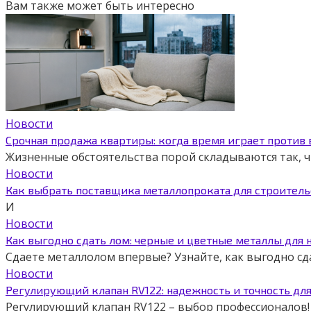
Вам также может быть интересно
Новости
Срочная продажа квартиры: когда время играет против
Жизненные обстоятельства порой складываются так,
Новости
Как выбрать поставщика металлопроката для строитель
И
Новости
Как выгодно сдать лом: черные и цветные металлы для 
Сдаете металлолом впервые? Узнайте, как выгодно сд
Новости
Регулирующий клапан RV122: надежность и точность дл
Регулирующий клапан RV122 – выбор профессионалов! 