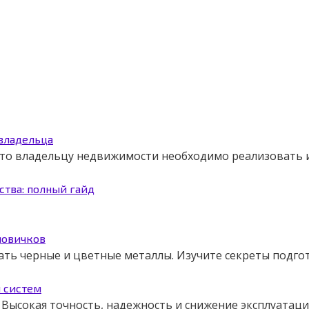
 владельца
 что владельцу недвижимости необходимо реализовать
ства: полный гайд
новичков
ать черные и цветные металлы. Изучите секреты подго
я систем
Высокая точность, надежность и снижение эксплуатаци