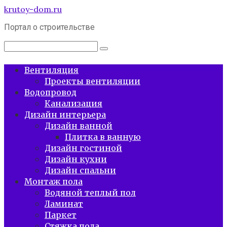
Перейти
krutoy-dom.ru
к
Портал о строительстве
контенту
Поиск:
Вентиляция
Проекты вентиляции
Водопровод
Канализация
Дизайн интерьера
Дизайн ванной
Плитка в ванную
Дизайн гостиной
Дизайн кухни
Дизайн спальни
Монтаж пола
Водяной теплый пол
Ламинат
Паркет
Стяжка пола