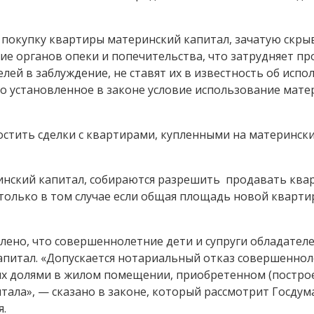
 покупку квартиры материнский капитал, зачатую скр
ие органов опеки и попечительства, что затрудняет пр
лей в заблуждение, не ставят их в известность об испо
о установленное в законе условие использование матер
ростить сделки с квартирами, купленными на материнск
нский капитал, собираются разрешить продавать кварт
олько в том случае если общая площадь новой квартир
лено, что совершеннолетние дети и супруги обладателе
итал. «Допускается нотариальный отказ совершеннолет
я их долями в жилом помещении, приобретенном (постр
итала», — сказано в законе, который рассмотрит Госдум
я.