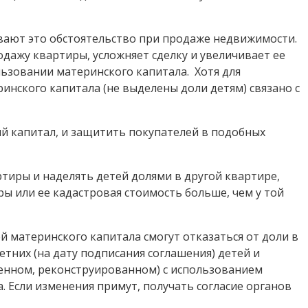
ывают это обстоятельство при продаже недвижимости.
одажу квартиры, усложняет сделку и увеличивает ее
льзовании материнского капитала. Хотя для
инского капитала (не выделены доли детям) связано с
ий капитал, и защитить покупателей в подобных
иры и наделять детей долями в другой квартире,
ы или ее кадастровая стоимость больше, чем у той
й материнского капитала смогут отказаться от доли в
них (на дату подписания соглашения) детей и
оенном, реконструированном) с использованием
а. Если изменения примут, получать согласие органов