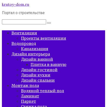
Перейти
krutoy-dom.ru
к
Портал о строительстве
контенту
Поиск:
Вентиляция
Проекты вентиляции
Водопровод
Канализация
Дизайн интерьера
Дизайн ванной
Плитка в ванную
Дизайн гостиной
Дизайн кухни
Дизайн спальни
Монтаж пола
Водяной теплый пол
Ламинат
Паркет
Стяжка пола