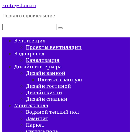
Перейти
krutoy-dom.ru
к
Портал о строительстве
контенту
Поиск:
Вентиляция
Проекты вентиляции
Водопровод
Канализация
Дизайн интерьера
Дизайн ванной
Плитка в ванную
Дизайн гостиной
Дизайн кухни
Дизайн спальни
Монтаж пола
Водяной теплый пол
Ламинат
Паркет
Стяжка пола