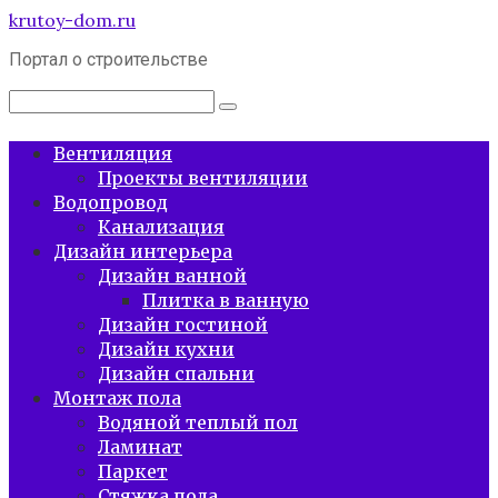
Перейти
krutoy-dom.ru
к
Портал о строительстве
контенту
Поиск:
Вентиляция
Проекты вентиляции
Водопровод
Канализация
Дизайн интерьера
Дизайн ванной
Плитка в ванную
Дизайн гостиной
Дизайн кухни
Дизайн спальни
Монтаж пола
Водяной теплый пол
Ламинат
Паркет
Стяжка пола